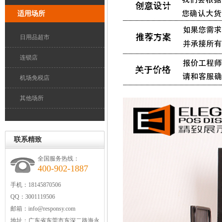
适用场所
日用品超市
连锁店
机场免税店
其他场所
联系精致
全国服务热线：
400-902-1887
手机：18145870506
QQ：3001119506
邮箱：
info@responsy.com
地址：
广东省东莞市东深二路海永