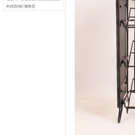
科技园8栋7楼整层